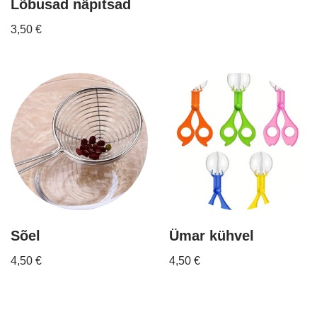
Lõbusad näpitsad
3,50
€
Sõel
Ümar kühvel
4,50
€
4,50
€