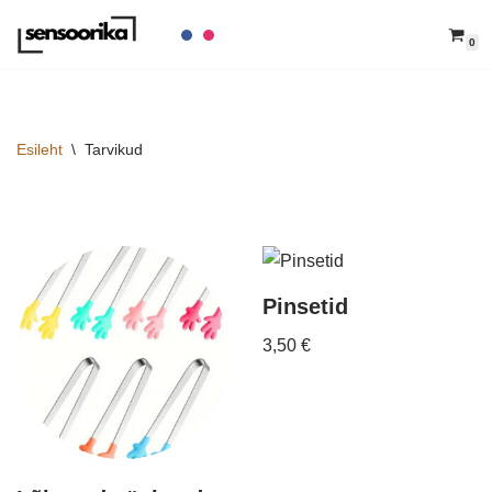
0
Skip
to
content
Esileht
\
Tarvikud
Pinsetid
3,50
€